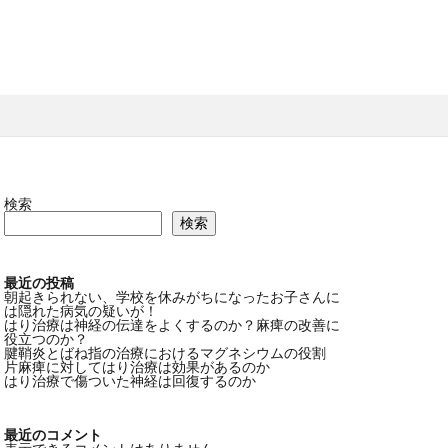
検索
検索
最近の投稿
朝起きられない、学校を休みがちになったお子さんに
は隠れた病気の疑いが！
はり治療は神経の伝達をよくするのか？麻痺の改善に
役立つのか？
腱鞘炎とばね指の治療におけるマグネシウムの役割
片麻痺に対してはり治療は効果があるのか
はり治療で傷ついた神経は回復するのか
最近のコメント