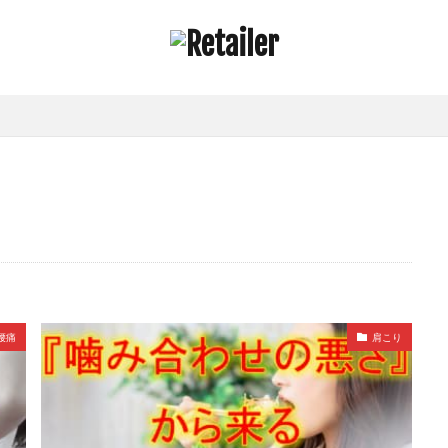
腰痛
肩こり