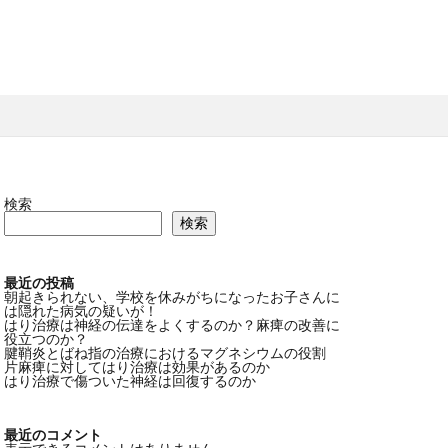
検索
検索
最近の投稿
朝起きられない、学校を休みがちになったお子さんに
は隠れた病気の疑いが！
はり治療は神経の伝達をよくするのか？麻痺の改善に
役立つのか？
腱鞘炎とばね指の治療におけるマグネシウムの役割
片麻痺に対してはり治療は効果があるのか
はり治療で傷ついた神経は回復するのか
最近のコメント