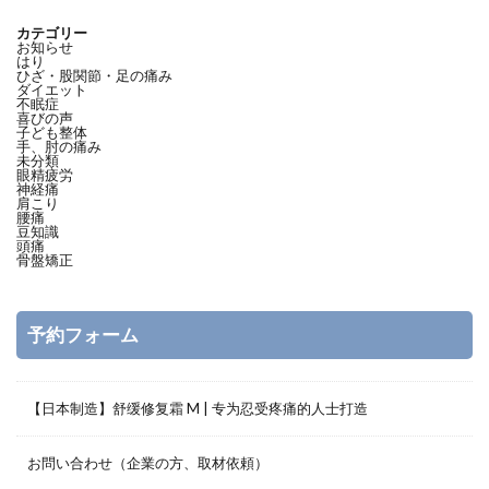
カテゴリー
お知らせ
はり
ひざ・股関節・足の痛み
ダイエット
不眠症
喜びの声
子ども整体
手、肘の痛み
未分類
眼精疲労
神経痛
肩こり
腰痛
豆知識
頭痛
骨盤矯正
予約フォーム
【日本制造】舒缓修复霜 M | 专为忍受疼痛的人士打造
お問い合わせ（企業の方、取材依頼）