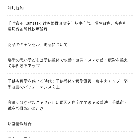
利用規約
千叶市的 Kamataki 针灸整骨诊所专门从事疝气、慢性背痛、头痛和
肩周炎的脊椎按摩治疗
商品のキャンセル、返品について
姿勢の悪い子どもは子供整体で改善！猫背・スマホ首・疲労を整え
て学習効率アップ
子供も疲労を感じる時代！子供整体で疲労回復・集中力アップ｜姿
勢改善でパフォーマンス向上
寝違えはなぜ起こる？正しい原因と自宅でできる改善法｜千葉市・
鍼灸整骨院かまたき
店舗情報総合