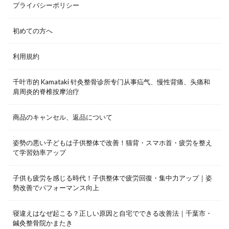
プライバシーポリシー
初めての方へ
利用規約
千叶市的 Kamataki 针灸整骨诊所专门从事疝气、慢性背痛、头痛和
肩周炎的脊椎按摩治疗
商品のキャンセル、返品について
姿勢の悪い子どもは子供整体で改善！猫背・スマホ首・疲労を整え
て学習効率アップ
子供も疲労を感じる時代！子供整体で疲労回復・集中力アップ｜姿
勢改善でパフォーマンス向上
寝違えはなぜ起こる？正しい原因と自宅でできる改善法｜千葉市・
鍼灸整骨院かまたき