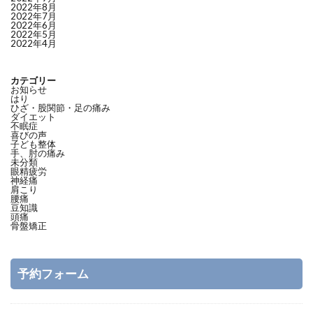
2022年8月
2022年7月
2022年6月
2022年5月
2022年4月
カテゴリー
お知らせ
はり
ひざ・股関節・足の痛み
ダイエット
不眠症
喜びの声
子ども整体
手、肘の痛み
未分類
眼精疲労
神経痛
肩こり
腰痛
豆知識
頭痛
骨盤矯正
予約フォーム