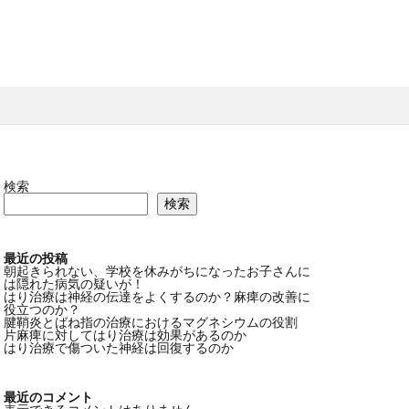
検索
検索
最近の投稿
朝起きられない、学校を休みがちになったお子さんに
は隠れた病気の疑いが！
はり治療は神経の伝達をよくするのか？麻痺の改善に
役立つのか？
腱鞘炎とばね指の治療におけるマグネシウムの役割
片麻痺に対してはり治療は効果があるのか
はり治療で傷ついた神経は回復するのか
最近のコメント