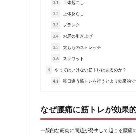
3.1
上体起こし
3.2
上体反らし
3.3
プランク
3.4
お尻の引き上げ
3.5
太もものストレッチ
3.6
スクワット
4
やってはいけない筋トレはあるのか？
4.1
毎日違う筋トレを行うとより効果的で
なぜ腰痛に筋トレが効果
一般的な筋肉に問題が発生して起こる腰痛