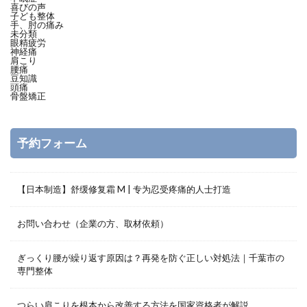
喜びの声
子ども整体
手、肘の痛み
未分類
眼精疲労
神経痛
肩こり
腰痛
豆知識
頭痛
骨盤矯正
予約フォーム
【日本制造】舒缓修复霜 M | 专为忍受疼痛的人士打造
お問い合わせ（企業の方、取材依頼）
ぎっくり腰が繰り返す原因は？再発を防ぐ正しい対処法｜千葉市の
専門整体
つらい肩こりを根本から改善する方法を国家資格者が解説