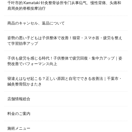
千叶市的 Kamataki 针灸整骨诊所专门从事疝气、慢性背痛、头痛和
肩周炎的脊椎按摩治疗
商品のキャンセル、返品について
姿勢の悪い子どもは子供整体で改善！猫背・スマホ首・疲労を整え
て学習効率アップ
子供も疲労を感じる時代！子供整体で疲労回復・集中力アップ｜姿
勢改善でパフォーマンス向上
寝違えはなぜ起こる？正しい原因と自宅でできる改善法｜千葉市・
鍼灸整骨院かまたき
店舗情報総合
料金のご案内
施術メニュー