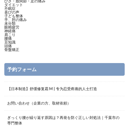
ひざ・股関節・足の痛み
ダイエット
不眠症
喜びの声
子ども整体
手、肘の痛み
未分類
眼精疲労
神経痛
肩こり
腰痛
豆知識
頭痛
骨盤矯正
予約フォーム
【日本制造】舒缓修复霜 M | 专为忍受疼痛的人士打造
お問い合わせ（企業の方、取材依頼）
ぎっくり腰が繰り返す原因は？再発を防ぐ正しい対処法｜千葉市の
専門整体