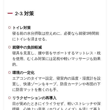
2-3. 対策
トイレ対策
寝る前の水分摂取は控えめに。必要なら就寝1時間前
にトイレを済ませる。
就寝中の負担軽減
寝具を見直し、腰や首をサポートするマットレス・枕
を使用。むくみ対策には足枕や軽いマッサージも効果
的。
環境の一定化
エアコンのタイマー設定、寝室内の温度・湿度計を設
置し、快適ゾーンをキープ。防音カーテンや布団の下
に防音マットを敷くのも手。
リラクゼーションの再導入
目が覚めたときにイライラせず、軽いストレッチや深
呼吸、心地よい音楽（ホワイトノイズ）を流して再入