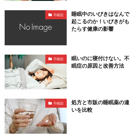
睡眠中のいびきはなんで
不眠症
起こるのか！いびきがも
たらす健康の影響
眠いのに寝付けない。不
不眠症
眠症の原因と改善方法
処方と市販の睡眠薬の違
不眠症
いを比較