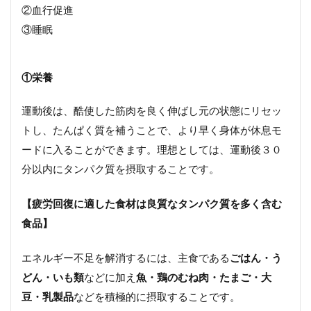
②血行促進
③睡眠
①
栄養
運動後は、酷使した筋肉を良く伸ばし元の状態にリセッ
トし、たんぱく質を補うことで、より早く身体が休息モ
ードに入ることができます。理想としては、運動後３０
分以内にタンパク質を摂取することです。
【疲労回復に適した食材は良質なタンパク質を多く含む
食品】
エネルギー不足を解消するには、主食である
ごはん・う
どん・いも類
などに加え
魚・鶏のむね肉・たまご・大
豆・乳製品
などを積極的に摂取することです。