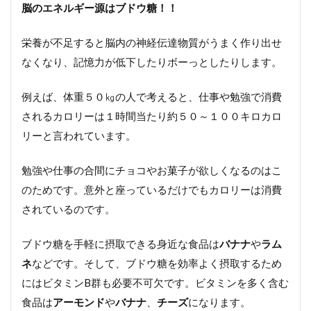
脳のエネルギー源はブドウ糖！！
栄養が不足すると脳内の神経伝達物質がうまく作り出せ
なくなり、記憶力が低下したりボーっとしたりします。
例えば、体重５０㎏の人で考えると、仕事や勉強で消費
されるカロリーは１時間当たり約５０～１００キロカロ
リーと言われています。
勉強や仕事の合間にチョコやお菓子が欲しくなるのはこ
のためです。意外と座っているだけでもカロリーは消費
されているのです。
ブドウ糖を手軽に摂取できる身近な食品は
バナナ
や
ラム
ネ
などです。そして、ブドウ糖を効率よく摂取するため
にはビタミンB群も必要不可欠です。ビタミンを多く含む
食品は
アーモンド
や
バナナ
、
チーズ
になります。