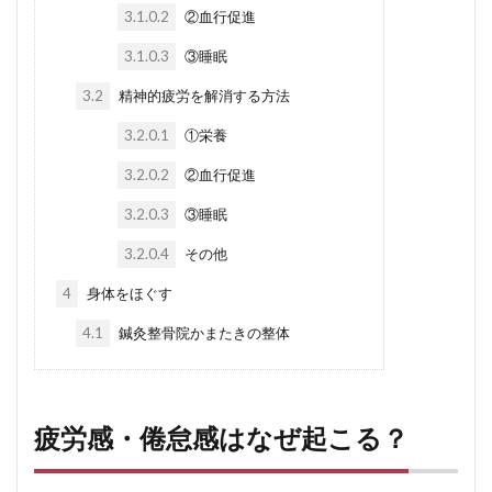
3.1.0.2
②血行促進
3.1.0.3
③睡眠
3.2
精神的疲労を解消する方法
3.2.0.1
①栄養
3.2.0.2
②血行促進
3.2.0.3
③睡眠
3.2.0.4
その他
4
身体をほぐす
4.1
鍼灸整骨院かまたきの整体
疲労感・倦怠感はなぜ起こる？