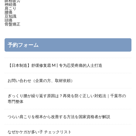
眼精疲労
神経痛
肩こり
腰痛
豆知識
頭痛
骨盤矯正
予約フォーム
【日本制造】舒缓修复霜 M | 专为忍受疼痛的人士打造
お問い合わせ（企業の方、取材依頼）
ぎっくり腰が繰り返す原因は？再発を防ぐ正しい対処法｜千葉市の
専門整体
つらい肩こりを根本から改善する方法を国家資格者が解説
なぜかケガが多い子 チェックリスト